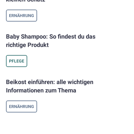
ehlungen für
it darüber
ERNÄHRUNG
um das Thema
Baby Shampoo: So findest du das
richtige Produkt
hren. Welche
Banane essen?
PFLEGE
dir dabei.
deinem Kind
Beikost einführen: alle wichtigen
können auch
Informationen zum Thema
eln außerdem
r in dieser
ERNÄHRUNG
endbare
usw.
rung von
 kann man von