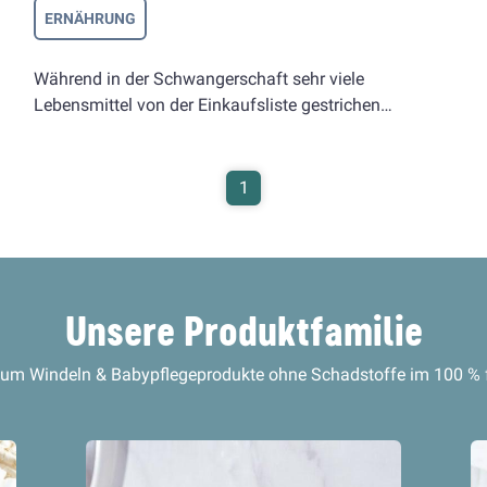
ERNÄHRUNG
Während in der Schwangerschaft sehr viele
Lebensmittel von der Einkaufsliste gestrichen
werden mussten, dürfen viele davon nach der
Geburt wieder ganz unbedenklich auf den Teller!
1
Unsere Produktfamilie
um Windeln & Babypflegeprodukte ohne Schadstoffe im 100 % f