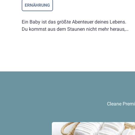
ERNÄHRUNG
Ein Baby ist das größte Abenteuer deines Lebens.
Du kommst aus dem Staunen nicht mehr heraus,
wenn es in den ersten zwölf Lebensmonaten eine
enorme Entwicklung durchläuft: Aus einem
Neugeborenen wird ein kleines Kind, das voller
Tatendrang die Welt (oder erst einmal den Laufstall)
erobert. Dafür braucht der Miniaturabenteurer
natürlich eine Menge Energie. Mit einer auf die
Bedürfnisse dieser ersten Lebenszeit abgestimmten
Babynahrung unterstützt du dein Kind bei diesem
rasanten und aufregenden Prozess. Deshalb ist
Muttermilch – vor allem in den ersten sechs
Cleane Premi
Monaten – die allerbeste Babynahrung (und
kostenlos obendrein).