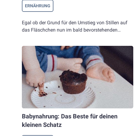
Mischkost a
ERNÄHRUNG
Egal ob der Grund für den Umstieg von Stillen auf
das Fläschchen nun im bald bevorstehenden
Nicht immer f
Wiedereinstieg in den Job liegt, oder weil es
sind, verweig
manchmal eben einfacher ist, wenn jemand
gelernt werd
anderes als Mama euer Baby ernähren kann: es ist
und bleibt eine ganz persönliche Entscheidung,
Dein Kind
wann und weshalb man von der Brust zur Flasche
vorkommen u
wechseln möchte.
neuen Geschma
Babynahrung: Das Beste für deinen
kleinen Schatz