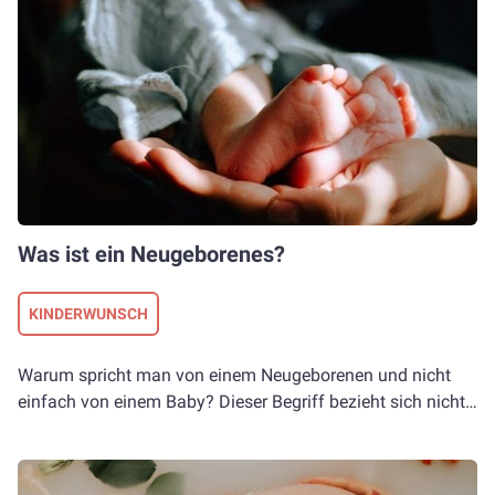
nach Alter, Lebenslage und Umstand müssen wir uns also
für einen Weg entscheiden. Eine der einschneidendsten
Entscheidungen ist wohl die des richtigen Zeitpunkts für
das erste Kind. Doch wann ist dieser da? Oder gibt es ihn
überhaupt? Den richtigen Moment, Eltern zu werden?
Was ist ein Neugeborenes?
KINDERWUNSCH
Warum spricht man von einem Neugeborenen und nicht
einfach von einem Baby? Dieser Begriff bezieht sich nicht
nur auf den Beginn des Lebens eines Babys sondern auf
eine präzise und begrenzte Phase. Was geschieht in dieser
Zeit? Wie bereitest du dich darauf vor?