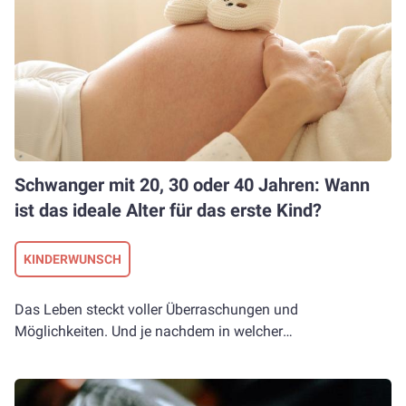
simple Lösung: Führe einfach und bequem zu Hause einen
zur Seite stehen. Du kannst in unserer Baby-Checkliste
Schwangerschaftstest durch!
alles finden, was du wirklich alles an Erstausstattung für
dein Baby brauchst. Oder du kannst dich von unserem
Artikel Babynamen inspirieren lassen, wenn ihr noch keine
Ideen habt, wie euer Kind heißen soll. Wie wickelt man
Baby richtig? Was kann man tun, wenn Baby Fieber hat?
Das und noch viele andere Themen findest du in unserer
Kategorie Babyalltag!
Schwanger mit 20, 30 oder 40 Jahren: Wann
ist das ideale Alter für das erste Kind?
KINDERWUNSCH
Das Leben steckt voller Überraschungen und
Möglichkeiten. Und je nachdem in welcher
Lebensabschnittsphase wir uns gerade befinden,
versuchen wir das Beste aus unserem Leben zu machen
und möglichst viele richtige Entscheidungen zu treffen. Je