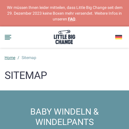
Wir müssen Ihnen leider mitteilen, dass Little Big Change seit dem
29. Dezember 2023 keine Boxen mehr versendet. Weitere Infos in
unseren
FAQ
.
Home
/
Sitemap
SITEMAP
BABY WINDELN &
WINDELPANTS