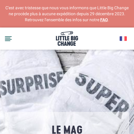
C'est avec tristesse que nous vous informons que Little Big Change
ne procède plus à aucune expédition depuis 29 décembre 2023.
Retrouvez l’ensemble des infos sur notre
FAQ
.
LE MAG