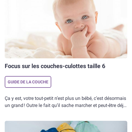
grimper. Cependant, avec les nombreuses marques
pour les bébés, et pensés pour les parents !
disponibles sur le marché, il peut arriver que vous ne
sachiez plus trop où donner de la tête. Comparer les prix,
Découvrez nos
couches
,
couches-culottes
, ainsi que les
oui, mais où trouver les meilleures offres ?
produits d’hygiène bébé
Little Big Change
et recevez
gratuitement, tous les mois, votre
abonnement de couches
bébé
, 100% flexible et sans engagement.
Le
liniment
, la
crème de change
, les
lingettes bébé
et le
gel lavant bébé
sont disponibles en complément de votre
Focus sur les couches-culottes taille 6
abonnement aux couches,
produits
indispensables pour la
toilette du bébé,
respectueux de la peau et de
GUIDE DE LA COUCHE
l’environnement
.
Ça y est, votre tout-petit n’est plus un bébé, c’est désormais
un grand ! Outre le fait qu’il sache marcher et peut-être déjà
parler, sa couche désormais trop petite est également là
pour vous rappeler à quel point le temps passe vite. Vous
en avez conscience, il va falloir passer à la taille supérieure