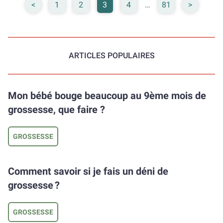
la réalité est tout autre. Douze heures, c’est beau mais ça
<
1
2
3
4
…
81
>
ne veut pas dire que bébé va subitement arrêter de faire
pipi et popo toutes les deux heures. Voici un point de vue
un peu plus réaliste des choses.
ARTICLES POPULAIRES
Mon bébé bouge beaucoup au 9ème mois de
grossesse, que faire ?
GROSSESSE
Comment savoir si je fais un déni de
grossesse ?
GROSSESSE