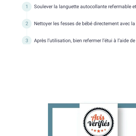
Soulever la languette autocollante refermable et
Nettoyer les fesses de bébé directement avec la
Après l’utilisation, bien refermer l’étui à l’aide 
Mettre la lingette dans la poubelle, ne pas jeter d
Utilisation corps et visage.
Lingettes à l'eau bébé : composition
Eau
Benzoate de sodium
Citrate de sodium
Myristamidopropyl PG-Dimonium chloride phosp
Acide citrique