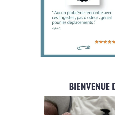
Glucconate de sodium
BIENVENUE 