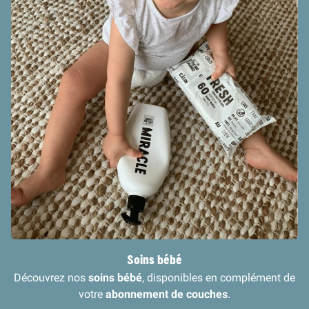
Soins bébé
Découvrez nos
soins bébé
, disponibles en complément de
votre
abonnement de couches
.