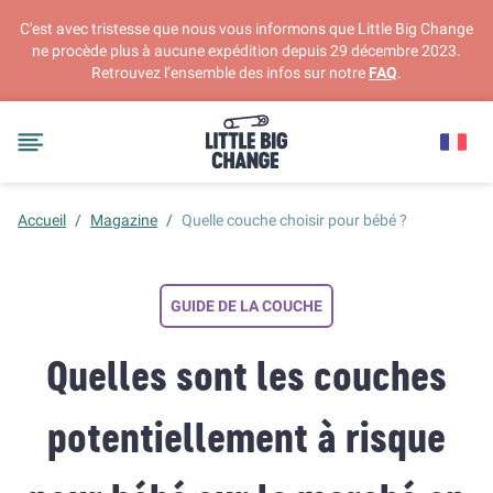
C'est avec tristesse que nous vous informons que Little Big Change
ne procède plus à aucune expédition depuis 29 décembre 2023.
Retrouvez l’ensemble des infos sur notre
FAQ
.
Accueil
/
Magazine
/
Quelle couche choisir pour bébé ?
GUIDE DE LA COUCHE
Quelles sont les couches
potentiellement à risque