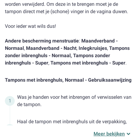
worden verwijderd. Om deze in te brengen moet je de
tampon direct met je (schone) vinger in de vagina duwen.
Voor ieder wat wils dus!
Andere bescherming menstruatie
:
Maandverband -
Normaal
,
Maandverband - Nacht
,
Inlegkruisjes
,
Tampons
zonder inbrenghuls - Normaal
,
Tampons zonder
inbrenghuls - Super
,
Tampons met inbrenghuls - Super
.
Tampons met inbrenghuls, Normaal - Gebruiksaanwijzing
Was je handen voor het inbrengen of verwisselen van
de tampon.
Haal de tampon met inbrenghuls uit de verpakking,
breng hem in en schuif het binnenste deel naar
Meer bekijken
boven, zodat de tampon er voorzichtig uit komt.