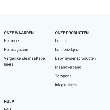
Kies de maat die overeenkomt met de hevigheid van
je menstruatie. Kies bij twijfel een tampon met een
lager absorptieniveau.
ONZE WAARDEN
ONZE PRODUCTEN
Verwissel de tampon regelmatig op basis van hoe
Het merk
Luiers
hevig je menstruatie op dat moment is.
De maximale
Het magazine
Luierbroekjes
draagtijd is 6 uur
Vergelijkende maattabel
Baby hygiëneproducten
luiers
We raden aan om 's nachts geen tampons te
Maandverband
gebruiken, om het risico op een toxische shock te
beperken. Gebruik 's nachts liever ons maandverband
Tampons
van biologisch katoen.
Inlegkruisjes
Gooi de gebruikte tampon in de gewone vuilnisbak,
HULP
samen met de inbrenghuls en de individuele
tamponverpakking.
FAQ