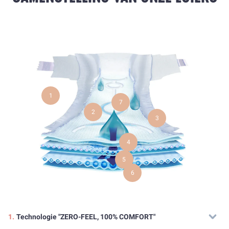
1
7
2
3
4
5
6
1.
Technologie "ZERO-FEEL, 100% COMFORT"