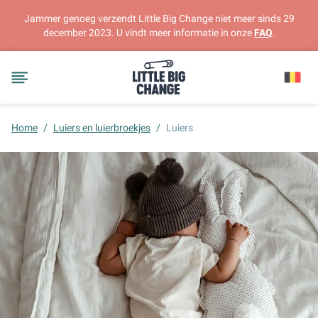
Jammer genoeg verzendt Little Big Change niet meer sinds 29
december 2023. U vindt meer informatie in onze
FAQ
.
Home
/
Luiers en luierbroekjes
/
Luiers