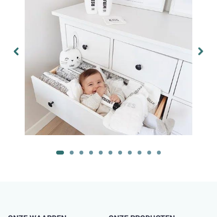
met TCF (Totally Chlorine Free) gecertificeerde zuurstof en
niet met chloor.
In deze milieubenadering integreren we het
productieproces. Onze fabrieken werken alleen met
hernieuwbare energiebronnen. Bovendien zijn de
gebruikte
basismaterialen FSC-gecertificeerd
(Forest Stewardship
Council), wat getuigt van het gebruik van cellulose die is
gewonnen in een milieuvriendelijk kader.
Hoe zit het met luiers voor de nacht?
DE fantasie van vermoeide ouders. Is er een speciale
nachtluier voor baby's om te genieten van een lange,
welverdiende rust? Ja en nee.
Een luier die de hele nacht blijft zitten, bestaat in zekere zin
wel.
Little Big Change
biedt
ultra-absorberende
luiers die
zijn ontworpen om je baby
10 à 12 uur droog te houden.