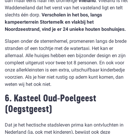
dan maar eens naar het dromerige
Vlieland
. Vlieland is het
Waddeneiland dat het verst van het vasteland ligt en telt
slechts één dorp.
Verscholen in het bos, langs
kampeerterrein Stortemelk en vlakbij het
Noordzeestrand, vind je er 24 unieke houten boshuisjes.
Slapen onder de sterrenhemel, promeneren langs de brede
stranden of een tochtje met de watertaxi. Het kan er
allemaal. Alle huisjes hebben een bijzonder design en zijn
compleet uitgerust voor twee tot 8 personen. En ook voor
onze allerkleinsten is een extra, uitschuifbaar kinderbedje
voorzien. Als je hier niet rustig op adem kunt komen, dan
weten wij het ook niet.
6.
Kasteel Oud-Poelgeest
(Oegstgeest)
Dat je het hectische stadsleven prima kan ontvluchten in
Nederland (ja, ook met kinderen), bewijst ook deze