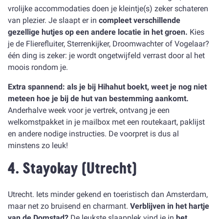
vrolijke accommodaties doen je kleintje(s) zeker schateren
van plezier. Je slaapt er in
compleet verschillende
gezellige hutjes op een andere locatie in het groen.
Kies
je de Flierefluiter, Sterrenkijker, Droomwachter of Vogelaar?
één ding is zeker: je wordt ongetwijfeld verrast door al het
moois rondom je.
Extra spannend: als je bij Hihahut boekt, weet je nog niet
meteen hoe je bij de hut van bestemming aankomt.
Anderhalve week voor je vertrek, ontvang je een
welkomstpakket in je mailbox met een routekaart, paklijst
en andere nodige instructies. De voorpret is dus al
minstens zo leuk!
4.
Stayokay
(Utrecht)
Utrecht. Iets minder gekend en toeristisch dan Amsterdam,
maar net zo bruisend en charmant.
Verblijven in het hartje
van de Domstad?
De leukste slaapplek vind je in
het