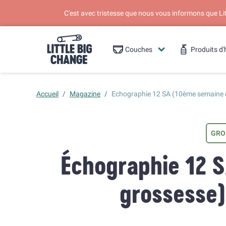
C'est avec tristesse que nous vous informons que L
Couches
Produits d'
Accueil
/
Magazine
/
Echographie 12 SA (10ème semaine 
GRO
Échographie 12 
grossesse)