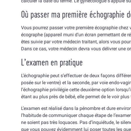
calculer la date du terme. Le gynécologue s’appuie 
Où passer ma première échographie d
Vous pourrez passer votre première écographie chez 
écographe (appareil muni d’un écran permettant de réal
êtes suivie par votre médecin traitant, alors vous pou
Dans ce cas, votre médecin devra vous délivrer une 
L’examen en pratique
L’échographie peut s’effectuer de deux façons différe
posée sur le ventre) et la seconde, par voie endo-vagi
l’échographie privilégie cette deuxième option lorsqu’i
étant au plus près de bébé, elle permet de le voir plus
L’examen est réalisé dans la pénombre et dure enviro
l’habitude de communiquer chaque étape de l’examen a
ne soient pas très loquaces. Pas d’inquiétude, le sil
que vous pouvez évidemment lui poser toutes les que