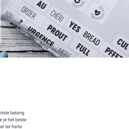
otste belang.
e je het beste
r ter harte