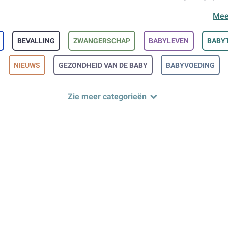
erk als
Little Big Change
heeft een ecologisch verantwoorde aan
Mee
een garantie van kwaliteit voor de consument.
Hoe herken je een geëngageerd merk?
BEVALLING
ZWANGERSCHAP
BABYLEVEN
BABY
 goed te informeren over een merk, kun je meer te weten komen 
NIEUWS
GEZONDHEID VAN DE BABY
BABYVOEDING
 naar de klant
. Over het algemeen gebruiken toegewijde merke
ommunicatiekanalen om de doelen die ze verdedigen duidelijk ui
Zie meer categorieën
kwaliteit de basis van de producten die ze aanbieden voor het w
 haar digitale marketingstrategie richt
Little Big Change
zich op
 die zich zorgen maken over de kwaliteit van babyverzorgingsdi
producten.
et zich in om ouders te ondersteunen in hun rol door hen te helpe
rzorging voor hun baby te kiezen. De producten worden aangeb
rijzen, met betrekking tot de aangeboden kwaliteit, en maken de
aanpak van duurzame ontwikkeling
.
Een merk met respect voor het milieu