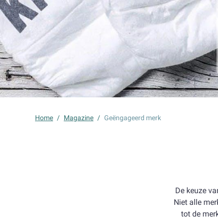
Home
/
Magazine
/
Geëngageerd merk
De keuze van
Niet alle mer
tot de mer