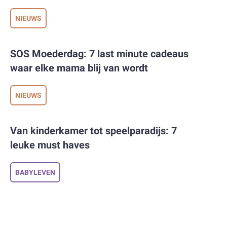
kinderen,
NIEUWS
val bij Little
in kinderen
k luiers en
SOS Moederdag: 7 last minute cadeaus
waar elke mama blij van wordt
ct van ouders
or hen luiers
NIEUWS
het merk bij
Change de
maatregelen
Van kinderkamer tot speelparadijs: 7
leuke must haves
BABYLEVEN
raal stelt in
en materialen
rgeen zijn en
 en andere