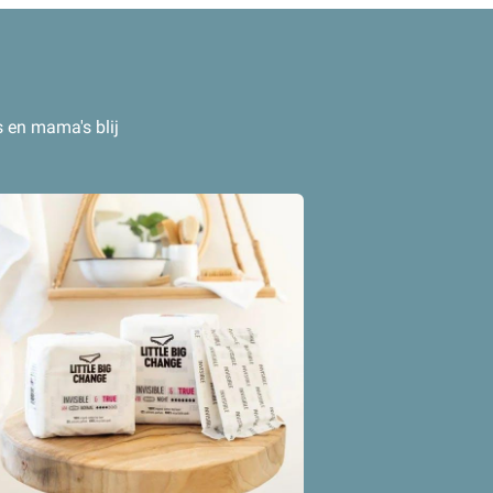
 behoeften van
atig een
n.
 en mama's blij
eerde merken.
che
k voert
een
waarin je
.
n van Little
ders, vrouwen