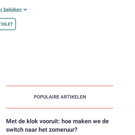
pak en dit is
r bekijken
TOILET
over hun
n zoals
Little
t te drukken.
elzijn van
 consumenten
ensten en -
n alleen de
POPULAIRE ARTIKELEN
oden voor
el uit van een
Met de klok vooruit: hoe maken we de
switch naar het zomeruur?