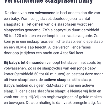
Verschillende slaapfasen baby
De slaap van
een volwassene
is heel anders dan die van
een baby. Wanneer jij slaapt, doorloop je een aantal
slaapstadia. Het geheel van die slaapfasen wordt een
slaapcyclus genoemd. Zo’n slaapcyclus duurt gemiddeld
90 tot 120 minuten en verloopt in een vaste volgorde. Zo
kom je in een inslaapfase, een lichte slaap, een diepe slaap
en een REM-slaap terecht. Al die verschillende fases
doorloop je tijdens een nacht een 4 tot 5tal keer.
Bij baby’s tot 6 maanden
verloopt het slapen niet zoals bij
volwassenen. Zo is de slaapcyclus van een jonge baby
korter (gemiddeld 50 tot 60 minuten) en bestaat deze maar
uit twee slaapfasen: de
actieve slaap
en
stille slaap
.
Baby’s hebben dus geen REM-slaap, maar een actieve
slaap. Tijdens deze slaapfase slaapt je kleintje vrij licht en
vaak onrustig. Hij/zij kan oogbewegingen of geluid maken
en bewegen. De ademhaling is dan vaak onregelmatig. Na