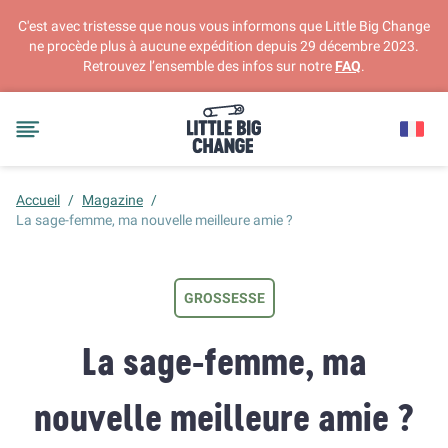
C'est avec tristesse que nous vous informons que Little Big Change
ne procède plus à aucune expédition depuis 29 décembre 2023.
Retrouvez l’ensemble des infos sur notre
FAQ
.
Accueil
/
Magazine
/
La sage-femme, ma nouvelle meilleure amie ?
GROSSESSE
La sage-femme, ma
nouvelle meilleure amie ?