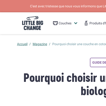
C'est avec tristesse que nous vous informons que L
Couches
Produits d'
Accueil
/
Magazine
/
Pourquoi choisir une couche en coto
GUIDE D
Pourquoi choisir 
biolo