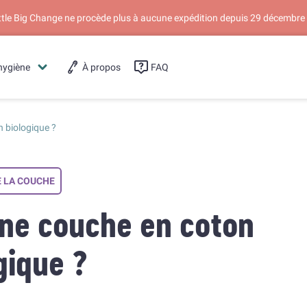
ittle Big Change ne procède plus à aucune expédition depuis 29 décembre
hygiène
À propos
FAQ
n biologique ?
E LA COUCHE
une couche en coton
gique ?