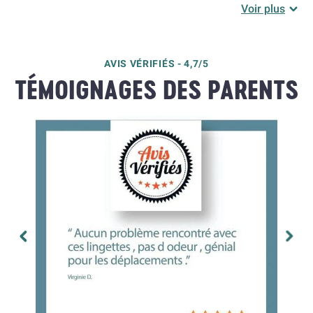
Voir plus
Après l’utilisation, bien refermer l’étui à l’aide de la
languette autocollante refermable, afin de préserver
AVIS VÉRIFIÉS - 4,7/5
la fraîcheur de vos lingettes
TÉMOIGNAGES DES PARENTS
Mettre la lingette dans la poubelle, ne pas jeter dans
les toilettes.
Utilisation corps et visage.
Lingettes à l'eau bébé : composition
Eau
Benzoate de sodium
Citrate de sodium
Myristamidopropyl PG-Dimonium chloride phosphate
Acide citrique
Glucconate de sodium