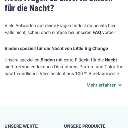
für die Nacht?
Viele Antworten auf deine Fragen findest du bereits hier!
Falls nicht, schau doch einfach bei unseren
FAQ
vorbei!
Binden speziell für die Nacht von Little Big Change
Unsere speziellen
Binden
mit extra Flügeln für die
Nacht
sind frei von endokrinen Disruptoren, Parfüm und Chlor. Ihr
hautfreundliches Vlies besteht aus 100 % Bio-Baumwolle
und wurde dermatologisch getestet.
Mehr erfahren
Ihr
leistungsstarker Saugkern
nimmt Flüssigkeiten sofort
auf und verhindert so ein Auslaufen, während die Flügel
dafür sorgen, dass die Binde nicht verrutscht.
So kannst du
die Nächte wieder durchschlafen, ohne böse
Überraschungen am nächsten Morgen.
UNSERE WERTE
UNSERE PRODUKTE