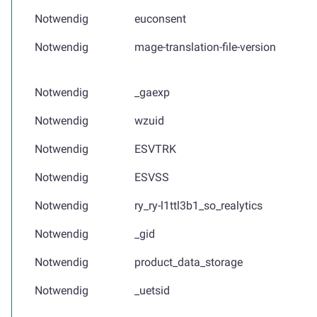
Notwendig
euconsent
Notwendig
mage-translation-file-version
Notwendig
_gaexp
Notwendig
wzuid
Notwendig
ESVTRK
Notwendig
ESVSS
Notwendig
ry_ry-l1ttl3b1_so_realytics
Notwendig
_gid
Notwendig
product_data_storage
Notwendig
_uetsid